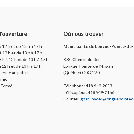
d'ouverture
Où nous trouver
 à 12 h et de 13 h à 17 h
Municipalité de Longue-Pointe-de
 à 12 h et de 13 h à 17 h
8 h à 12 h et de 13 h à 17 h
878, Chemin du Roi
 à 12 h et de 13 h à 17 h
Longue-Pointe-de-Mingan
 Fermé au public
(Québec) G0G 1V0
ermé
: Fermé
Téléphone: 418 949-2053
Télécopieur: 418 949-2166
Courriel:
ghabi.nader@longuepointed