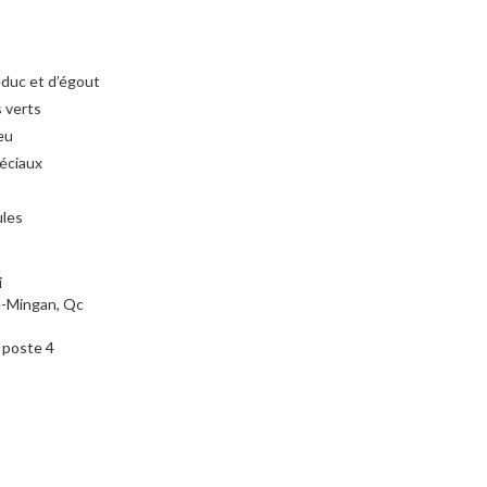
duc et d’égout
 verts
eu
éciaux
ules
i
-Mingan, Qc
 poste 4