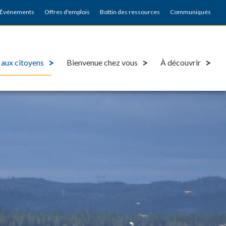
Événements
Offres d'emplois
Bottin des ressources
Communiqués
 aux citoyens
Bienvenue chez vous
À découvrir