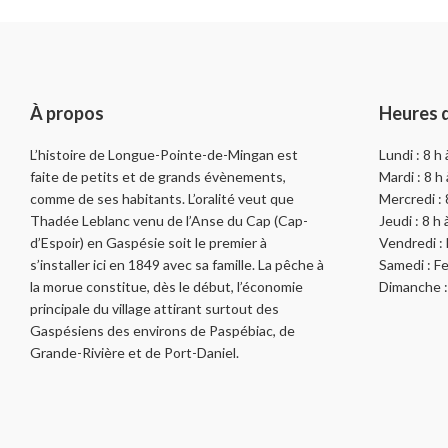
À propos
Heures 
L’histoire de Longue-Pointe-de-Mingan est
Lundi : 8 h
faite de petits et de grands évènements,
Mardi : 8 h
comme de ses habitants. L’oralité veut que
Mercredi : 
Thadée Leblanc venu de l’Anse du Cap (Cap-
Jeudi : 8 h
d’Espoir) en Gaspésie soit le premier à
Vendredi :
s’installer ici en 1849 avec sa famille. La pêche à
Samedi : F
la morue constitue, dès le début, l’économie
Dimanche 
principale du village attirant surtout des
Gaspésiens des environs de Paspébiac, de
Grande-Rivière et de Port-Daniel.