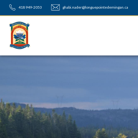
418 949-2053
ghabi.nader@longuepointedemingan.ca