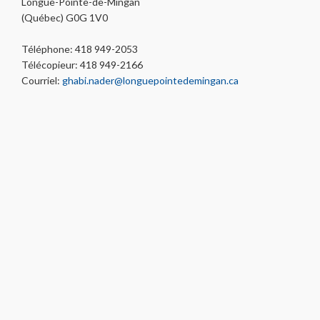
Longue-Pointe-de-Mingan
(Québec) G0G 1V0
Téléphone: 418 949-2053
Télécopieur: 418 949-2166
Courriel:
ghabi.nader@longuepointedemingan.ca