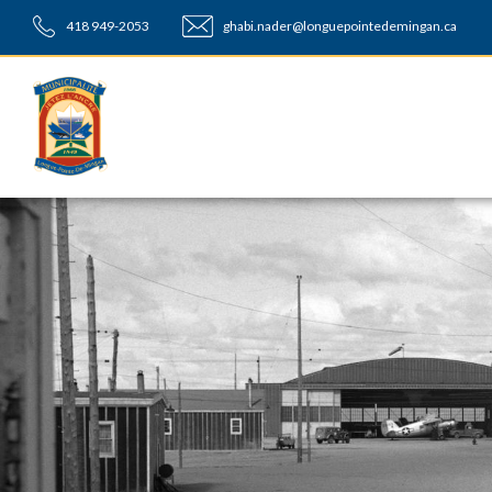
418 949-2053
ghabi.nader@longuepointedemingan.ca