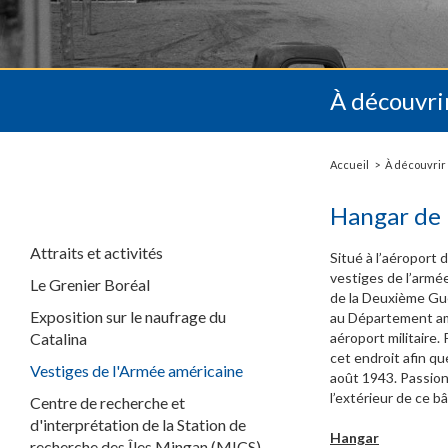
À découvri
Accueil
À découvrir
Hangar de 
Attraits et activités
Situé à l’aéroport
vestiges de l’armé
Le Grenier Boréal
de la Deuxième Gu
Exposition sur le naufrage du
au Département amé
Catalina
aéroport militaire.
cet endroit afin q
Vestiges de l'Armée américaine
août 1943. Passionn
l’extérieur de ce 
Centre de recherche et
d'interprétation de la Station de
Hangar
recherche des Îles Mingan (MICS)