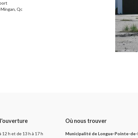
port
-Mingan, Qc
d'ouverture
Où nous trouver
 à 12 h et de 13 h à 17 h
Municipalité de Longue-Pointe-de