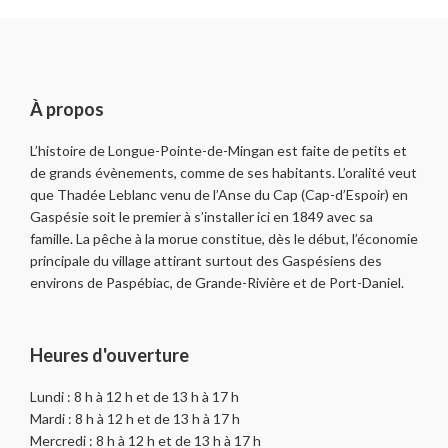
À propos
L’histoire de Longue-Pointe-de-Mingan est faite de petits et
de grands évènements, comme de ses habitants. L’oralité veut
que Thadée Leblanc venu de l’Anse du Cap (Cap-d’Espoir) en
Gaspésie soit le premier à s’installer ici en 1849 avec sa
famille. La pêche à la morue constitue, dès le début, l’économie
principale du village attirant surtout des Gaspésiens des
environs de Paspébiac, de Grande-Rivière et de Port-Daniel.
Heures d'ouverture
Lundi : 8 h à 12 h et de 13 h à 17 h
Mardi : 8 h à 12 h et de 13 h à 17 h
Mercredi : 8 h à 12 h et de 13 h à 17 h