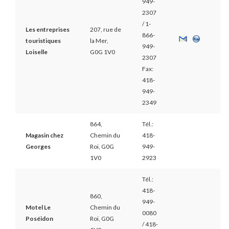
949-
2307
/ 1-
Les entreprises
207, rue de
866-
touristiques
la Mer,
949-
Loiselle
G0G 1V0
2307
Fax:
418-
949-
2349
864,
Tél.:
Magasin chez
Chemin du
418-
Georges
Roi, G0G
949-
1V0
2923
Tél.:
418-
860,
949-
Motel Le
Chemin du
0080
Poséidon
Roi, G0G
/ 418-