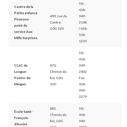
Tél.:
Centre de la
418-
Petite enfance
499, rue du
949-
Picassou-
Centre,
2148
point de
G0G 1V0
/ 418-
service Aux
538-
Mille Surprises
1230
Tél.:
418-
CLSC de
870,
949-
Longue-
Chemin du
2402
Pointe-de-
Roi, G0G
Fax:
Mingan
1V0
418-
949-
2279
885,
Tél.:
École Saint-
Chemin du
418-
François-
Roi, G0G
949-
d'Assise