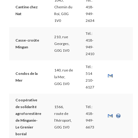
1045,
Tél.:
Cantine chez
Chemin du
418-
Nat
Roi, G0G
949-
1V0
2634
Tél.:
210, rue
Casse-croûte
418-
Georges,
Mingan
949-
G0G 1V0
2410
Tél.:
140, rue de
Condos de la
514
la Mer,
Mer
210-
G0G 1V0
6127
Coopérative
de solidarité
1566,
Tél.:
agroforestière
route de
418-
de Minganie-
l'Aéroport,
949-
Le Grenier
G0G 1V0
6673
boréal