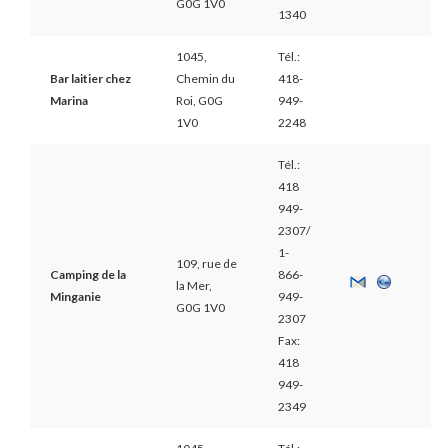
G0G 1V0
1340
1045,
Tél.:
Bar laitier chez
Chemin du
418-
Marina
Roi, G0G
949-
1V0
2248
Tél.:
418
949-
2307/
1-
109, rue de
Camping de la
866-
la Mer,
Minganie
949-
G0G 1V0
2307
Fax:
418
949-
2349