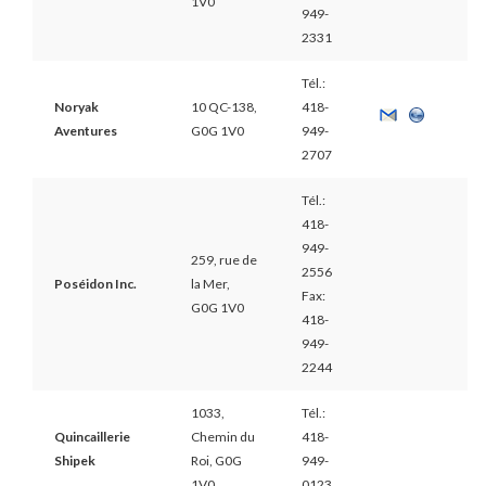
1V0
949-
2331
Tél.:
Noryak
10 QC-138,
418-
Aventures
G0G 1V0
949-
2707
Tél.:
418-
949-
259, rue de
2556
Poséidon Inc.
la Mer,
Fax:
G0G 1V0
418-
949-
2244
1033,
Tél.:
Quincaillerie
Chemin du
418-
Shipek
Roi, G0G
949-
1V0
0123