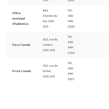
1V0
2092
861,
Tél.:
Office
Chemin du
418-
municipal
Roi, G0G
949-
d'habitation
1V0
2260
Tél.:
625, rue du
418-
Parcs Canada
Centre,
949-
G0G 1V0
2126
Tél.:
252, rue de
418-
Poste Canada
la Mer,
949-
G0G 1V0
2021