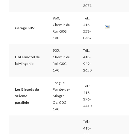
2071
960,
Tél.:
Chemin du
418-
Garage SBV
Roi, G0G
553-
1V0
0387
905,
Tél.:
Hôtel motel de
Chemin du
418-
la Minganie
Roi, G0G
949-
1V0
2650
Longue-
Tél.:
Les Bleuets du
Pointe-de-
418-
50ième
Mingan,
376-
parallèle
Qc, G0G
4410
1V0
Tél.:
418-