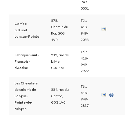
949-
0001
878,
Tél.:
Comité
Chemin du
418-
culturel
Roi, G0G
949-
Longue-Pointe
1V0
2053
Tél.:
Fabrique Saint-
212, rue de
418-
François-
la Mer,
949-
d'Assise
G0G 1V0
2922
Les Chevaliers
Tél.:
de colomb de
554, rue du
418-
Longue-
Centre,
949-
Pointe-de-
G0G 1V0
2837
Mingan