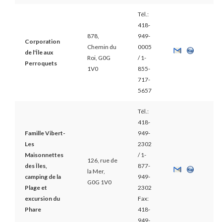
Tél.:
418-
878,
949-
Corporation
Chemin du
0005
de l'Île aux
Roi, G0G
/ 1-
Perroquets
1V0
855-
717-
5657
Tél.:
418-
Famille Vibert-
949-
Les
2302
Maisonnettes
/ 1-
126, rue de
des Îles,
877-
la Mer,
camping de la
949-
G0G 1V0
Plage et
2302
excursion du
Fax:
Phare
418-
949-