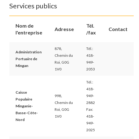
Services publics
Nom de
Tél.
Adresse
Contact
l'entreprise
/fax
878,
Tél.:
Administration
Chemin du
418-
Portuaire de
Roi, G0G
949-
Mingan
1V0
2053
Tél.:
418-
Caisse
998,
949-
Populaire
Chemin du
2882
Minganie-
Roi, G0G
Fax:
Basse-Côte-
1V0
418-
Nord
949-
2025