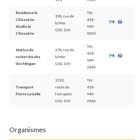
Résidence la
Tél.:
198, rue de
Chicoutée-
418-
la Mer,
Studio la
949-
G0G 1V0
Chicoutée
0030
Tél.:
Station de
378, rue de
418-
recherche des
la Mer,
949-
Îles Mingan
G0G 1V0
2845
1520,
Tél.:
Transport
route de
418-
Pierre Loiselle
l'aéroport,
949-
G0G 1V0
2846
Organismes