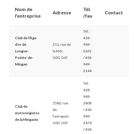
Nom de
Tél.
Adresse
Contact
l'entreprise
/fax
Tél.:
Club de l'Âge
418-
d'or de
211, rue de
949-
Longue-
la Mer,
2632
Pointe-de-
G0G 1V0
/ 418-
Mingan
949-
2144
Tél.:
418-
949-
1580, rue
2808
Club de
de
/ 418-
motoneigistes
l'aéroport,
949-
de la Minganie
G0G 1V0
2474
/ 418-