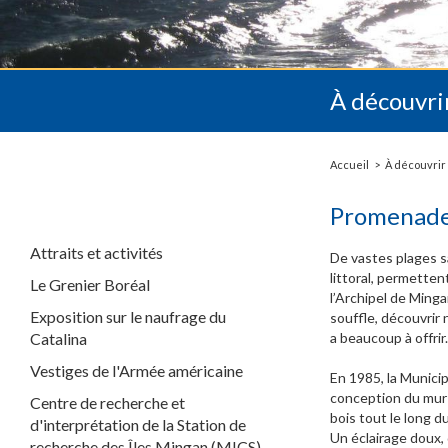
À découvri
Accueil
À découvrir
Promenade d
Attraits et activités
De vastes plages s
littoral, permetten
Le Grenier Boréal
l’Archipel de Ming
Exposition sur le naufrage du
souffle, découvrir
Catalina
a beaucoup à offrir
Vestiges de l'Armée américaine
En 1985, la Municip
conception du mur 
Centre de recherche et
bois tout le long d
d'interprétation de la Station de
Un éclairage doux,
recherche des Îles Mingan (MICS)