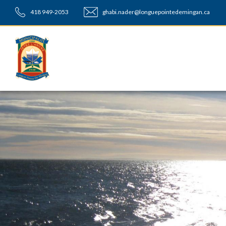
418 949-2053
ghabi.nader@longuepointedemingan.ca