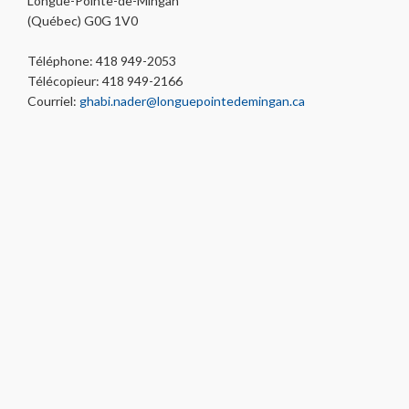
Longue-Pointe-de-Mingan
(Québec) G0G 1V0
Téléphone: 418 949-2053
Télécopieur: 418 949-2166
Courriel:
ghabi.nader@longuepointedemingan.ca